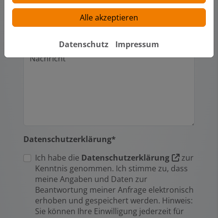
Alle akzeptieren
Nachricht
Datenschutz
Impressum
Datenschutzerklärung*
Ich habe die
Datenschutzerklärung
zur
Kenntnis genommen. Ich stimme zu, dass
meine Angaben und Daten zur
Beantwortung meiner Anfrage elektronisch
erhoben und gespeichert werden. Hinweis:
Sie können Ihre Einwilligung jederzeit für