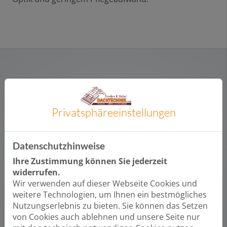
Mehr Energieeffizienz und Wohnkomfort
Die Metallfassade führen wir als vorgehängte,
Privatsphäre­einstellungen
hinterlüftete Fassade aus. An den Außenwänden
Ihres Gebäudes wird eine stabile Unterkonstruktion
für die Fassadenelemente montiert. So entsteht ein
Datenschutzhinweise
Zwischenraum, in dem die Luft zirkulieren kann und
Ihre Zustimmung können Sie jederzeit
der Platz für eine effektive Wärmedämmung bietet.
widerrufen.
Das Ergebnis: vorbildliche Energieeffizienz,
Wir verwenden auf dieser Webseite Cookies und
angenehmes Raumklima, trockene Wände und sehr
weitere Technologien, um Ihnen ein bestmögliches
guter Schallschutz.
Nutzungserlebnis zu bieten. Sie können das Setzen
von Cookies auch ablehnen und unsere Seite nur