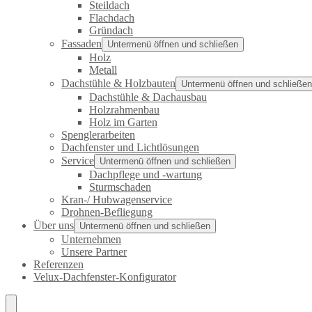
Steildach
Flachdach
Gründach
Fassaden
Untermenü öffnen und schließen
Holz
Metall
Dachstühle & Holzbauten
Untermenü öffnen und schließen
Dachstühle & Dachausbau
Holzrahmenbau
Holz im Garten
Spenglerarbeiten
Dachfenster und Lichtlösungen
Service
Untermenü öffnen und schließen
Dachpflege und -wartung
Sturmschaden
Kran-/ Hubwagenservice
Drohnen-Befliegung
Über uns
Untermenü öffnen und schließen
Unternehmen
Unsere Partner
Referenzen
Velux-Dachfenster-Konfigurator