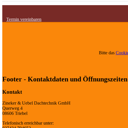
Termin vereinbaren
Bitte das
Cookie
Footer - Kontaktdaten und Öffnungszeiten
Kontakt
Zineker & Uebel Dachtechnik GmbH
Querweg 4
08606 Triebel
Telefonisch erreichbar unter: